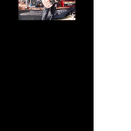
Lionel ROBINEAU
Auditeur de METAL ARENA
ANNEE DE NAISSANCE:
1970
PAYS:
France
GROUPES PREFERES/FAVORITES BANDS:
DELAIN
WITHIN TEMPTATION
POISONBLACK
GHOST
UNSUN
J'écoute du HARD-ROCK depuis mon plus jeune âge (9
ans), j'habite à Cayenne en GUYANE FRANCAISE. J'ai
joué de la guitare et chanté dans un groupe de Metal
pendant quelques année "whynote973", j'ai animé
quelques émissions radio (sur le HARD-ROCK) sur les
ondes FM à Cayenne. J'aime tous les styles de METAL.