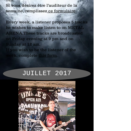
Si vous désirez être l'auditeur de la
semaine, remplissez
ce formulaire
.​
Every week, a listener proposes 5 tracks
he wishes to make listen to on METAL
ARENA.These tracks are broadcasted
on Friday evening at 9 pm and on
Sunday at 12 am.
If you wish to be the listener of the
week, complete
this form
.​
JUILLET 2017