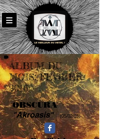
ALBUM DU
MOIS: FEVRIER
2016
OBSCURA
"Akroasis"
(05/02/16)