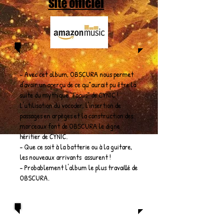
Site officiel
- Avec cet album, OBSCURA nous permet
d'avoir un aperçu de ce qu"aurait pu être la
suite du mythique "Focus" de CYNIC !
L'utilisation du vocoder, l'insertion de
passages en arpèges et la construction des
morceaux font de OBSCURA le digne
héritier de CYNIC.
- Que ce soit à la batterie ou à la guitare,
les nouveaux arrivants assurent !
- Probablement l'album le plus travaillé de
OBSCURA.