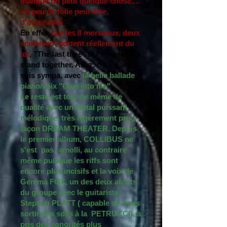
manque un petit quelque chose....
un peu de folie peut-être,
d'originalité
.
En effet,
sur les 8 morceaux, deux
seulement sortent réellement du
lot
, "The last time" et l'hymne "We
stand together. Allez, trois car je
suis sympa, avec
la belle ballade
piano/voix "Give into me"
.
Le reste est tout de même de
qualité avec un Metal puissant,
mélodique, très légèrement prog
façon DREAM THEATER. Depuis
le premier album, COLLIBUS ne
s'est pas ramolli, au contraire
même puisque les riffs sont
encore plus incisifs et la voix de
Gemma FOX, un des deux atouts
du groupe avec le guitariste
Stephen PLATT ( capable de nous
sortir des solis à la PETRUCCI), a
pris des sonorités plus