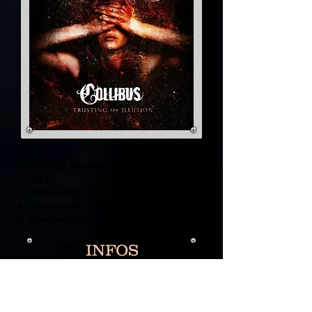
Pouvoir émotionnel:
7/10
Originalité: 7/10
Technique: 8/10
Production: 8/10
INFOS
- Date de sortie: 9 Mars 2018