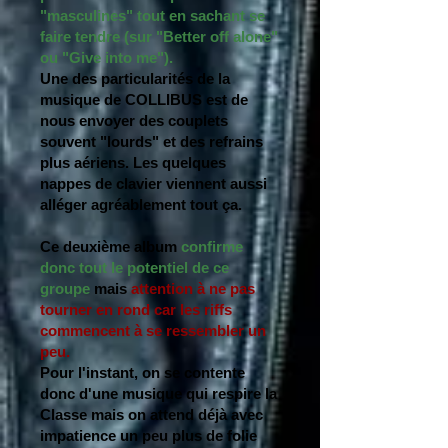
"masculines" tout en sachant se
faire tendre (sur "Better off alone"
ou "Give into me").
Une des particularités de la
musique de COLLIBUS est de
nous envoyer des couplets
souvent "lourds" et des refrains
plus aériens. Les quelques
nappes de clavier viennent aussi
alléger agréablement tout ça.
Ce deuxième album
confirme
donc tout le potentiel de ce
groupe
mais
attention à ne pas
tourner en rond car les riffs
commencent à se ressembler un
peu.
Pour l'instant, on se contente
donc d'une musique qui respire la
Classe mais on attend déjà avec
impatience un peu plus de folie