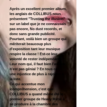
Après un excellent premier album,
les anglais de COLLIBUS nous
présentent "Trusting the illusion"
sur un label que je ne connaissais
pas encore, No dust records, et
donc sans grande publicité.
Pourtant, voilà bien un groupe qui
mériterait beaucoup plus
d'exposition tant leur musique
respire la classe ! Est-ce leur
volonté de rester indépendants ?
Leur nom qui, il faut bien l'avouer,
n'est pas génial ? En tous cas,
une injustice de plus à rajouter à
la liste.
Ce qui accentue mon
icompréhension, c'est que
COLLIBUS a quand même été le
premier groupe de Heavy Metal à
se produire à la chambre des