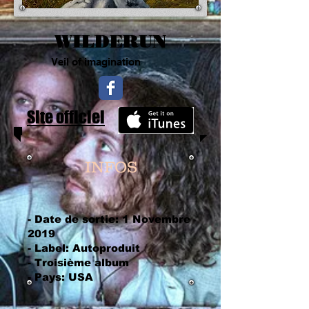
WILDERUN
Veil of imagination
Site officiel
INFOS
- Date de sortie: 1 Novembre
2019
- Label: Autoproduit
- Troisième album
- Pays: USA